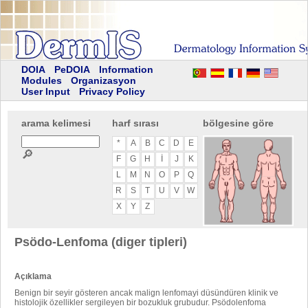
DOIA
PeDOIA
Information
Modules
Organizasyon
User Input
Privacy Policy
arama kelimesi
harf sırası
bölgesine göre
*
A
B
C
D
E
🔎
F
G
H
I
J
K
L
M
N
O
P
Q
R
S
T
U
V
W
X
Y
Z
Psödo-Lenfoma (diger tipleri)
Açıklama
Benign bir seyir gösteren ancak malign lenfomayi düsündüren klinik ve
histolojik özellikler sergileyen bir bozukluk grubudur. Psödolenfoma