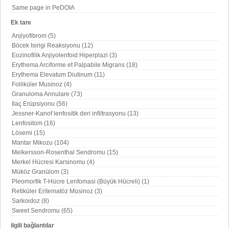
Same page in PeDOIA
Ek tanı
Anjiyofibrom (5)
Böcek Isirigi Reaksiyonu (12)
Eozinofilik Anjiyolenfoid Hiperplazi (3)
Erythema Arciforme et Palpabile Migrans (18)
Erythema Elevatum Diutinum (11)
Folliküler Musinoz (4)
Granuloma Annulare (73)
Ilaç Erüpsiyonu (56)
Jessner-Kanof lenfositik deri infiltrasyonu (13)
Lenfositom (16)
Lösemi (15)
Mantar Mikozu (104)
Melkersson-Rosenthal Sendromu (15)
Merkel Hücresi Karsinomu (4)
Müköz Granülom (3)
Pleomorfik T-Hücre Lenfomasi (Büyük Hücreli) (1)
Retiküler Eritematöz Müsinoz (3)
Sarkoidoz (8)
Sweet Sendromu (65)
ilgili bağlantılar