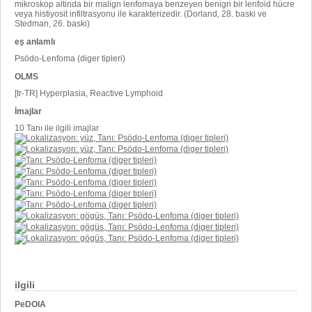
mikroskop altinda bir malign lenfomaya benzeyen benign bir lenfoid hücre
veya histiyosit infiltrasyonu ile karakterizedir. (Dorland, 28. baski ve
Stedman, 26. baski)
eş anlamlı
Psödo-Lenfoma (diger tipleri)
OLMS
[tr-TR] Hyperplasia, Reactive Lymphoid
İmajlar
10 Tanı ile ilgili imajlar
ilgili
PeDOIA