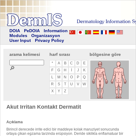
DOIA
PeDOIA
Information
Modules
Organizasyon
User Input
Privacy Policy
arama kelimesi
harf sırası
bölgesine göre
*
A
B
C
D
E
🔎
F
G
H
I
J
K
L
M
N
O
P
Q
R
S
T
U
V
W
X
Y
Z
Akut Irritan Kontakt Dermatit
Açıklama
Birincil derecede irrite edici bir maddeye kolak maruziyet sonucunda
ortaya çikan egzama tarzinda erüpsiyon. Deride siklikla enflamatuar bir