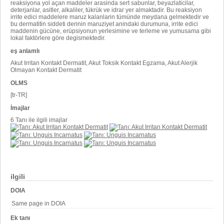
reaksiyona yol açan maddeler arasinda sert sabunlar, beyazlaticilar,
deterjanlar, asitler, alkaliler, tükrük ve idrar yer almaktadir. Bu reaksiyon
irrite edici maddelere maruz kalanlarin tümünde meydana gelmektedir ve
bu dermatitin siddeti derinin maruziyet anindaki durumuna, irrite edici
maddenin gücüne, erüpsiyonun yerlesimine ve terleme ve yumusama gibi
lokal faktörlere göre degismektedir.
eş anlamlı
Akut Irritan Kontakt Dermatit, Akut Toksik Kontakt Egzama, Akut Alerjik
Olmayan Kontakt Dermatit
OLMS
[tr-TR]
İmajlar
6 Tanı ile ilgili imajlar
ilgili
DOIA
Same page in DOIA
Ek tanı