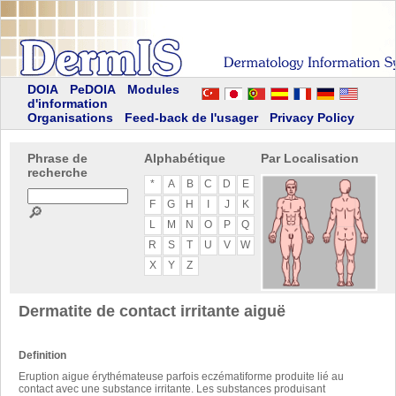
DOIA
PeDOIA
Modules
d'information
Organisations
Feed-back de l'usager
Privacy Policy
Phrase de
Alphabétique
Par Localisation
recherche
*
A
B
C
D
E
F
G
H
I
J
K
🔎
L
M
N
O
P
Q
R
S
T
U
V
W
X
Y
Z
Dermatite de contact irritante aiguë
Definition
Eruption aigue érythémateuse parfois eczématiforme produite lié au
contact avec une substance irritante. Les substances produisant