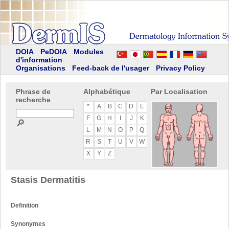
DOIA
PeDOIA
Modules
d'information
Organisations
Feed-back de l'usager
Privacy Policy
Phrase de
Alphabétique
Par Localisation
recherche
*
A
B
C
D
E
F
G
H
I
J
K
🔎
L
M
N
O
P
Q
R
S
T
U
V
W
X
Y
Z
Stasis Dermatitis
Definition
Synonymes