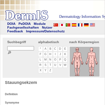
DOIA
PeDOIA
Module
Fachgesellschaften
Nutzer
Feedback
Impressum/Datenschutz
Suchbegriff
alphabetisch
nach Körperregion
*
A
B
C
D
E
🔎
F
G
H
I
J
K
L
M
N
O
P
Q
R
S
T
U
V
W
X
Y
Z
Stauungsekzem
Definition
Synonyme