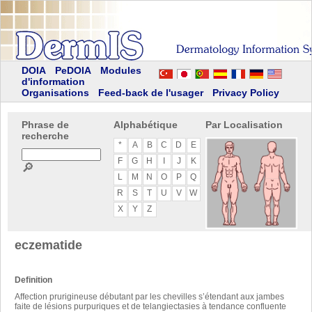
DOIA
PeDOIA
Modules
d'information
Organisations
Feed-back de l'usager
Privacy Policy
Phrase de
Alphabétique
Par Localisation
recherche
*
A
B
C
D
E
F
G
H
I
J
K
🔎
L
M
N
O
P
Q
R
S
T
U
V
W
X
Y
Z
eczematide
Definition
Affection prurigineuse débutant par les chevilles s’étendant aux jambes
faite de lésions purpuriques et de telangiectasies à tendance confluente