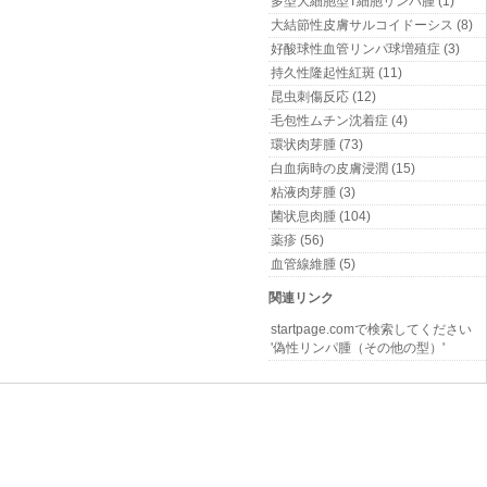
多型大細胞型T細胞リンパ腫 (1)
大結節性皮膚サルコイドーシス (8)
好酸球性血管リンパ球増殖症 (3)
持久性隆起性紅斑 (11)
昆虫刺傷反応 (12)
毛包性ムチン沈着症 (4)
環状肉芽腫 (73)
白血病時の皮膚浸潤 (15)
粘液肉芽腫 (3)
菌状息肉腫 (104)
薬疹 (56)
血管線維腫 (5)
関連リンク
startpage.comで検索してください
'偽性リンパ腫（その他の型）'