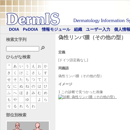
DOIA
PeDOIA
情報モジュール
組織
ユーザー入力
個人情
偽性リンパ腫（その他の型）
検索文字列
🔎
定義
ひらがな検索
[ドイツ語定義なし]
*
あ
い
う
え
お
か
同義語
き
く
け
こ
さ
し
す
偽性リンパ腫（その他の型）
せ
そ
た
ち
つ
て
と
イメージ
な
に
ぬ
ね
の
は
ひ
1 この診断で見つかった画像
ふ
へ
ほ
ま
み
む
め
も
や
ゆ
よ
ら
り
る
れ
ろ
わ
部位別検索