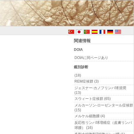
関連情報
DOIA
DOIAに同ページあり
鑑別診断
(18)
REM症候群 (3)
ジェスナー-カノフリンパ球浸潤
(13)
スウィート症候群 (65)
メルカーソン-ローゼンタール症候群
(15)
メルケル細胞腫 (4)
反応性リンパ球増殖症（皮膚リンパ
球腫） (16)