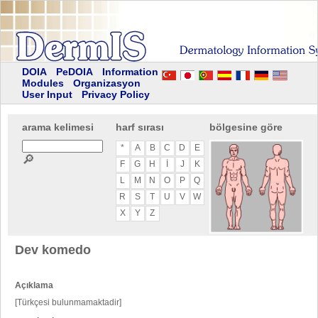
DOIA
PeDOIA
Information
Modules
Organizasyon
User Input
Privacy Policy
arama kelimesi
harf sırası
bölgesine göre
*
A
B
C
D
E
🔎
F
G
H
I
J
K
L
M
N
O
P
Q
R
S
T
U
V
W
X
Y
Z
Dev komedo
Açıklama
[Türkçesi bulunmamaktadir]