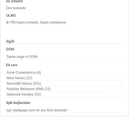
eş anlamlı
Dev komedo
OLMS
[tr-TR] Giant comedo, Giant comedone
ilgili
DOIA
Same page in DOIA
Ek tanı
Acne Comedonica (6)
Mavi Nevus (22)
Nevositik Nevus (101)
Nodüler Melanom (NM) (15)
Seboreik Keratoz (55)
ilgili bağlantılar
için startpage.com ile ara 'Dev komedo'