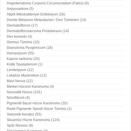
Angiokeratoma Corporis Circumscriptum (Fabry) (6)
Anjiyosarkom (5)
Atipik Mikobakteriyel Enfeksiyon (26)
Deride Melanom Metastazlari / Deri Tümörleri (14)
Dermatofibrom (17)
Dermatofibrosarcoma Protuberans (14)
Dev komedo (4)
Glomus Tümörü (10)
Granuloma Pyogenicum (18)
Hemanjiyom (55)
Kaposi sarkomu (20)
Kistik Siyaladenom (1)
Lenfanjiyom (12)
Lokalize Mastositom (12)
Mavi Nevus (22)
Merkel Hücresi Karsinomu (4)
Nevositik Nevus (101)
Nörofibrom (4)
Pigmentli Bazal Hücre Karsinomu (20)
Redd Pigmente Spindl Hücre Tümörü (1)
Seboreik Keratoz (55)
Skuamöz Hücre Karsinomu (124)
Spitz Nevusu (8)
Trikolemmal Karsinom (2)