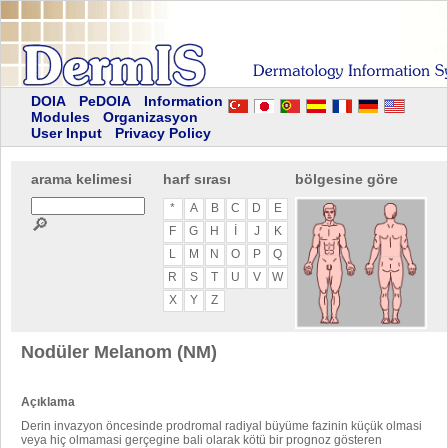
DOIA
PeDOIA
Information
Modules
Organizasyon
User Input
Privacy Policy
arama kelimesi
harf sırası
bölgesine göre
*
A
B
C
D
E
🔎
F
G
H
I
J
K
L
M
N
O
P
Q
R
S
T
U
V
W
X
Y
Z
Nodüler Melanom (NM)
Açıklama
Derin invazyon öncesinde prodromal radiyal büyüme fazinin küçük olmasi
veya hiç olmamasi gerçegine bali olarak kötü bir prognoz gösteren