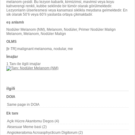
melanom çesidi. Bu lezyon kabarik, kirmizimsi, mavimsi veya koyu
kahverengi renkli, kubbe seklinde bir tümör olarak görülmektedir.
Lezyonlarin ülserlesmesi veya kanamasi siklikla meydana gelmektedir. En
sik olarak 50’li veya 60’li yaslarda ortaya çikmaktadir.
eş anlamlı
Nodüler Melanom (NM), Melanom, Nodüler, Primer Nodüler Malign
Melanom, Melanom, Nodüler Malign
OLMS
[tr-TR] malignant melanoma, nodular, me
İmajlar
1 Tanı ile ilgili imajlar
ilgili
DOIA
Same page in DOIA
Ek tanı
Açik Hücre Akantomu Degos (4)
Aksesuar Meme basi (2)
Angiokeratoma Acroasphycticum Digitorum (2)