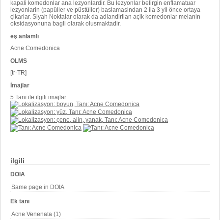
kapali komedonlar ana lezyonlardir. Bu lezyonlar belirgin enflamatuar
lezyonlarin (papüller ve püstüller) baslamasindan 2 ila 3 yil önce ortaya
çikarlar. Siyah Noktalar olarak da adlandirilan açik komedonlar melanin
oksidasyonuna bagli olarak olusmaktadir.
eş anlamlı
Acne Comedonica
OLMS
[tr-TR]
İmajlar
5 Tanı ile ilgili imajlar
ilgili
DOIA
Same page in DOIA
Ek tanı
Acne Venenata (1)