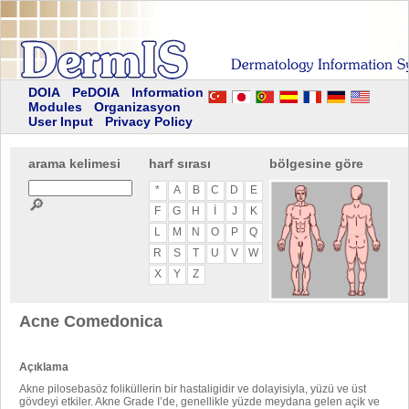
DOIA
PeDOIA
Information
Modules
Organizasyon
User Input
Privacy Policy
arama kelimesi
harf sırası
bölgesine göre
*
A
B
C
D
E
🔎
F
G
H
I
J
K
L
M
N
O
P
Q
R
S
T
U
V
W
X
Y
Z
Acne Comedonica
Açıklama
Akne pilosebasöz foliküllerin bir hastaligidir ve dolayisiyla, yüzü ve üst
gövdeyi etkiler. Akne Grade I’de, genellikle yüzde meydana gelen açik ve