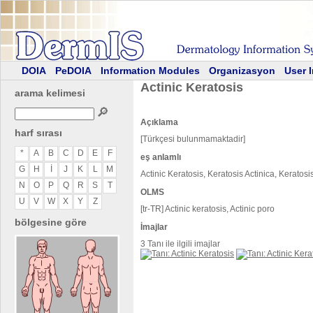
DOIA
PeDOIA
Information Modules
Organizasyon
User 
Actinic Keratosis
arama kelimesi
🔎
Açıklama
harf sırası
[Türkçesi bulunmamaktadir]
*
A
B
C
D
E
F
eş anlamlı
G
H
I
J
K
L
M
Actinic Keratosis, Keratosis Actinica, Keratosi
N
O
P
Q
R
S
T
OLMS
U
V
W
X
Y
Z
[tr-TR] Actinic keratosis, Actinic poro
bölgesine göre
İmajlar
3 Tanı ile ilgili imajlar