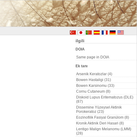
ilgili
DOIA
Same page in DOIA
Ek tanı
Arsenik Keratozlar (4)
Bowen Hastaligi (31)
Bowen Karsinomu (33)
Cornu Cutaneum (8)
Diskoid Lupus Eritematozus (DLE)
(87)
Dissemine Yüzeysel Aktinik
Porokeratoz (23)
Eozinofilik Fasiyal Granülom (8)
Kronik Aktinik Deri Hasari (8)
Lentigo Malign Melanomu (LMM)
(28)