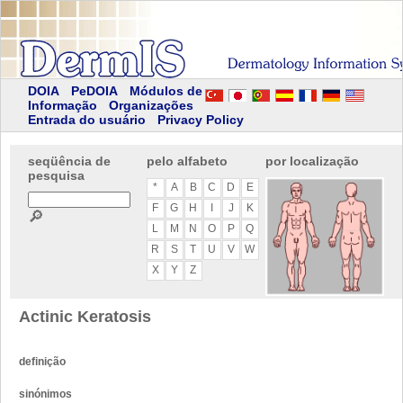
DOIA
PeDOIA
Módulos de
Informação
Organizações
Entrada do usuário
Privacy Policy
seqüência de
pelo alfabeto
por localização
pesquisa
*
A
B
C
D
E
F
G
H
I
J
K
🔎
L
M
N
O
P
Q
R
S
T
U
V
W
X
Y
Z
Actinic Keratosis
definição
sinónimos