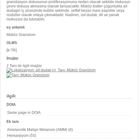
granülasyon dokusunun proliferasyonuna neden olacak sekilde mukusun
çevre dokuya akmasina olanak taniyacaktir. Müköz kistler çogunlukla alt
dudagin iç yüzeyinde kubbe seklinde, seffaf beyaz-mavi papüller veya
nodüller olarak ortaya çikmaktadir. Nadiren, üst dudak, dil ve yanak
mukozasi da tutulabilir.
eş anlamlı
Müköz Granülom
OLMS
[tr-TR]
İmajlar
2 Tanı ile ilgili imajlar
ilgili
DOIA
Same page in DOIA
Ek tanı
Amelanotik Malign Melanom (AMM) (8)
Hemanjiyom (55)