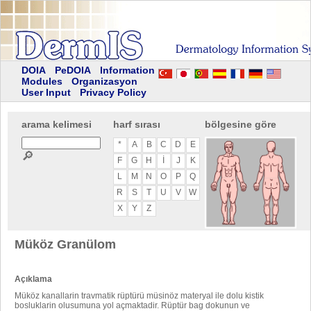
DOIA
PeDOIA
Information
Modules
Organizasyon
User Input
Privacy Policy
arama kelimesi
harf sırası
bölgesine göre
*
A
B
C
D
E
🔎
F
G
H
I
J
K
L
M
N
O
P
Q
R
S
T
U
V
W
X
Y
Z
Müköz Granülom
Açıklama
Müköz kanallarin travmatik rüptürü müsinöz materyal ile dolu kistik
bosluklarin olusumuna yol açmaktadir. Rüptür bag dokunun ve