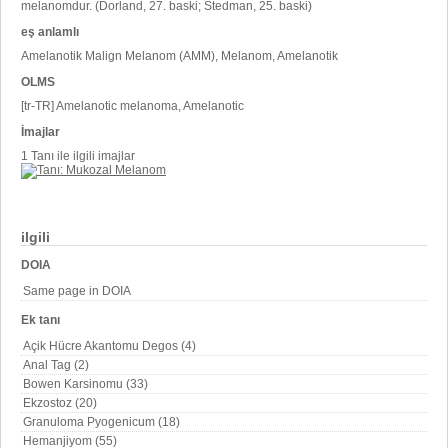
melanomdur. (Dorland, 27. baski; Stedman, 25. baski)
eş anlamlı
Amelanotik Malign Melanom (AMM), Melanom, Amelanotik
OLMS
[tr-TR] Amelanotic melanoma, Amelanotic
İmajlar
1 Tanı ile ilgili imajlar
ilgili
DOIA
Same page in DOIA
Ek tanı
Açik Hücre Akantomu Degos (4)
Anal Tag (2)
Bowen Karsinomu (33)
Ekzostoz (20)
Granuloma Pyogenicum (18)
Hemanjiyom (55)