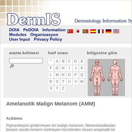
DOIA
PeDOIA
Information
Modules
Organizasyon
User Input
Privacy Policy
arama kelimesi
harf sırası
bölgesine göre
*
A
B
C
D
E
🔎
F
G
H
I
J
K
L
M
N
O
P
Q
R
S
T
U
V
W
X
Y
Z
Amelanotik Malign Melanom (AMM)
Açıklama
Pigmentasyon göstermeyen bir malign melanom. Melanoblastlardan
türeyen ancak melanin üretmeyen hücrelerden olusan anaplastik bir