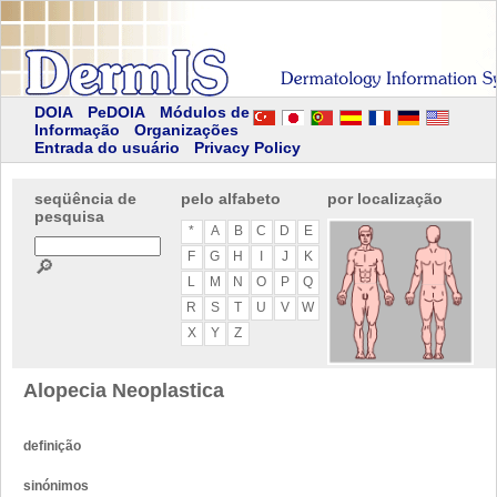
DOIA
PeDOIA
Módulos de
Informação
Organizações
Entrada do usuário
Privacy Policy
seqüência de
pelo alfabeto
por localização
pesquisa
*
A
B
C
D
E
F
G
H
I
J
K
🔎
L
M
N
O
P
Q
R
S
T
U
V
W
X
Y
Z
Alopecia Neoplastica
definição
sinónimos