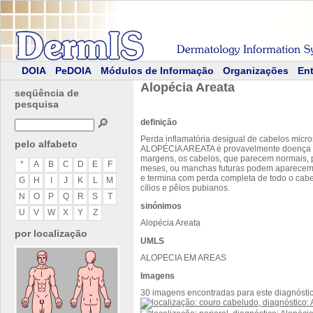
DOIA
PeDOIA
Módulos de Informação
Organizações
Ent
Alopécia Areata
seqüência de
pesquisa
🔎
definição
Perda inflamatória desigual de cabelos micr
pelo alfabeto
ALOPÉCIA AREATA é provavelmente doença auto
margens, os cabelos, que parecem normais, p
*
A
B
C
D
E
F
meses, ou manchas futuras podem aparecem 
e termina com perda completa de todo o cab
G
H
I
J
K
L
M
cílios e pêlos pubianos.
N
O
P
Q
R
S
T
sinónimos
U
V
W
X
Y
Z
Alopécia Areata
por localização
UMLS
ALOPECIA EM AREAS
Imagens
30 imagens encontradas para este diagnósti