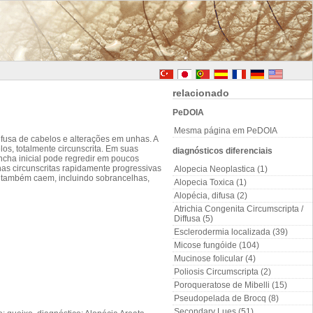
relacionado
PeDOIA
Mesma página em PeDOIA
fusa de cabelos e alterações em unhas. A
s, totalmente circunscrita. Em suas
diagnósticos diferenciais
cha inicial pode regredir em poucos
s circunscritas rapidamente progressivas
Alopecia Neoplastica (1)
 também caem, incluindo sobrancelhas,
Alopecia Toxica (1)
Alopécia, difusa (2)
Atrichia Congenita Circumscripta /
Diffusa (5)
Esclerodermia localizada (39)
Micose fungóide (104)
Mucinose folicular (4)
Poliosis Circumscripta (2)
Poroqueratose de Mibelli (15)
Pseudopelada de Brocq (8)
Secondary Lues (51)