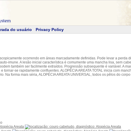
rada do usuário
Privacy Policy
oscopicamente ocorrendo em áreas marcadamente definidas. Pode levar a perda di
-imune. A lesão inicial característica é comumente uma mancha lisa, sem cabelo
odem também ser facilmente extraídos. Progressão subsequente é variável. A man
e tornar-se rapidamente confluentes. ALOPÉCIA AREATA TOTAL inicia com mancha
elo. Na forma mais séria, ALOPÉCIA AREATA UNIVERSAL, todos os pêlos do corpo
co