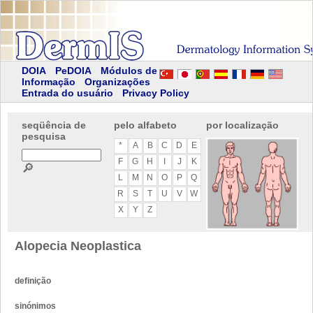
DOIA
PeDOIA
Módulos de
Informação
Organizações
Entrada do usuário
Privacy Policy
seqüência de
pelo alfabeto
por localização
pesquisa
*
A
B
C
D
E
F
G
H
I
J
K
🔎
L
M
N
O
P
Q
R
S
T
U
V
W
X
Y
Z
Alopecia Neoplastica
definição
sinónimos