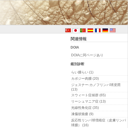
関連情報
DOIA
DOIAに同ページあり
鑑別診断
らい腫らい (1)
カポジー肉腫 (20)
ジェスナー-カノフリンパ球浸潤
(13)
スウィート症候群 (65)
リーシュマニア症 (13)
光線性角化症 (35)
凍傷状狼瘡 (9)
反応性リンパ球増殖症（皮膚リンパ
球腫） (16)