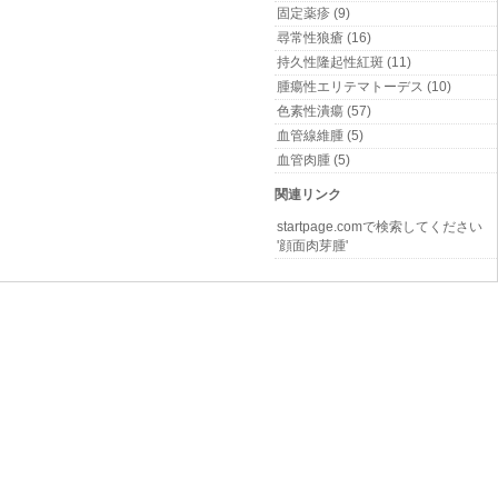
固定薬疹 (9)
尋常性狼瘡 (16)
持久性隆起性紅斑 (11)
腫瘍性エリテマトーデス (10)
色素性潰瘍 (57)
血管線維腫 (5)
血管肉腫 (5)
関連リンク
startpage.comで検索してください
'顔面肉芽腫'