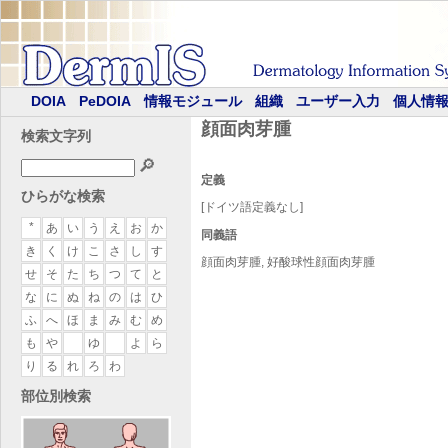
DOIA
PeDOIA
情報モジュール
組織
ユーザー入力
個人情
顔面肉芽腫
検索文字列
🔎
定義
ひらがな検索
[ドイツ語定義なし]
*
あ
い
う
え
お
か
同義語
き
く
け
こ
さ
し
す
顔面肉芽腫, 好酸球性顔面肉芽腫
せ
そ
た
ち
つ
て
と
な
に
ぬ
ね
の
は
ひ
ふ
へ
ほ
ま
み
む
め
も
や
ゆ
よ
ら
り
る
れ
ろ
わ
部位別検索