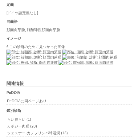
定義
[ドイツ語定義なし]
同義語
顔面肉芽腫, 好酸球性顔面肉芽腫
イメージ
6 この診断のために見つかった画像
関連情報
PeDOIA
PeDOIAに同ページあり
鑑別診断
らい腫らい (1)
カポジー肉腫 (20)
ジェスナー-カノフリンパ球浸潤 (13)