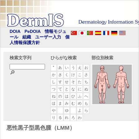
DOIA
PeDOIA
情報モジュ
ール
組織
ユーザー入力
個
人情報保護方針
検索文字列
ひらがな検索
部位別検索
*
あ
い
う
え
お
🔎
か
き
く
け
こ
さ
し
す
せ
そ
た
ち
つ
て
と
な
に
ぬ
ね
の
は
ひ
ふ
へ
ほ
ま
み
む
め
も
や
ゆ
よ
ら
り
る
れ
ろ
わ
悪性黒子型黒色腫（LMM）