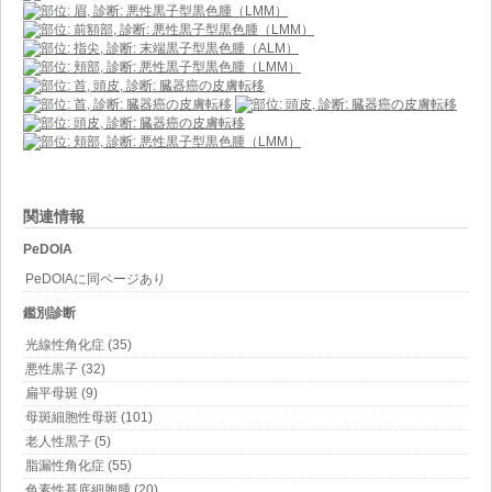
関連情報
PeDOIA
PeDOIAに同ページあり
鑑別診断
光線性角化症 (35)
悪性黒子 (32)
扁平母斑 (9)
母斑細胞性母斑 (101)
老人性黒子 (5)
脂漏性角化症 (55)
色素性基底細胞腫 (20)