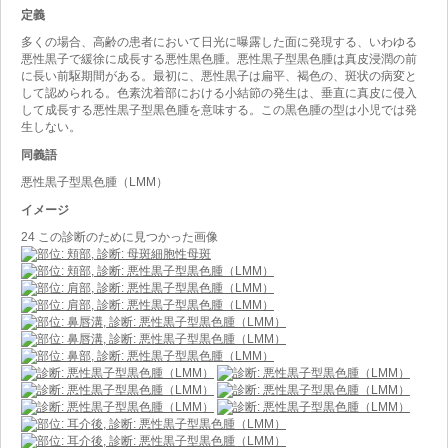
定義
多くの場合、高齢の患者において日光に曝露した面に発現する、いわゆる
悪性黒子で緩徐に成長する悪性黒色腫。悪性黒子型黒色腫は真皮浸潤の前
に長い前駆期間がある。最初に、悪性黒子は扁平、褐色の、斑状の病変と
して認められる。色素沈着部における小結節の発生は、垂直に真皮に侵入
して成長する悪性黒子型黒色腫を意味する。この黒色腫の型は小児では発
生しない。
同義語
悪性黒子型黒色腫（LMM）
イメージ
24 この診断のために見つかった画像