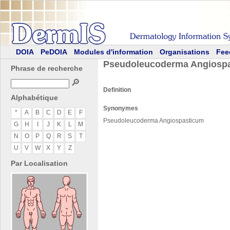
DOIA
PeDOIA
Modules d'information
Organisations
Fee
Pseudoleucoderma Angiosp
Phrase de recherche
🔎
Definition
Alphabétique
Synonymes
*
A
B
C
D
E
F
Pseudoleucoderma Angiospasticum
G
H
I
J
K
L
M
N
O
P
Q
R
S
T
U
V
W
X
Y
Z
Par Localisation