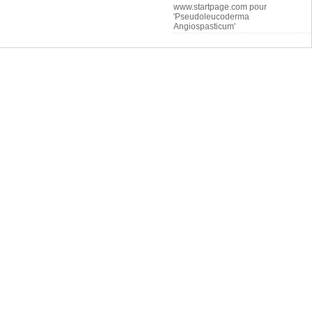
www.startpage.com pour
'Pseudoleucoderma
Angiospasticum'