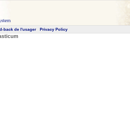
d-back de l'usager
Privacy Policy
asticum