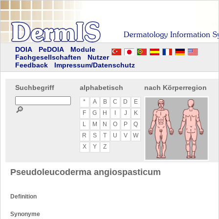
DOIA
PeDOIA
Module
Fachgesellschaften
Nutzer
Feedback
Impressum/Datenschutz
Suchbegriff
alphabetisch
nach Körperregion
*
A
B
C
D
E
🔎
F
G
H
I
J
K
L
M
N
O
P
Q
R
S
T
U
V
W
X
Y
Z
Pseudoleucoderma angiospasticum
Definition
Synonyme