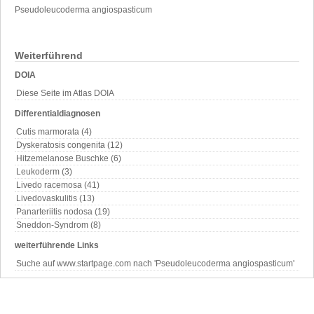
Pseudoleucoderma angiospasticum
Weiterführend
DOIA
Diese Seite im Atlas DOIA
Differentialdiagnosen
Cutis marmorata (4)
Dyskeratosis congenita (12)
Hitzemelanose Buschke (6)
Leukoderm (3)
Livedo racemosa (41)
Livedovaskulitis (13)
Panarteriitis nodosa (19)
Sneddon-Syndrom (8)
weiterführende Links
Suche auf www.startpage.com nach 'Pseudoleucoderma angiospasticum'