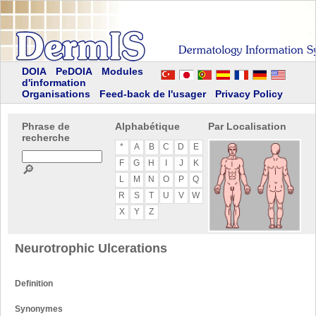
DOIA
PeDOIA
Modules
d'information
Organisations
Feed-back de l'usager
Privacy Policy
Phrase de
Alphabétique
Par Localisation
recherche
*
A
B
C
D
E
F
G
H
I
J
K
🔎
L
M
N
O
P
Q
R
S
T
U
V
W
X
Y
Z
Neurotrophic Ulcerations
Definition
Synonymes