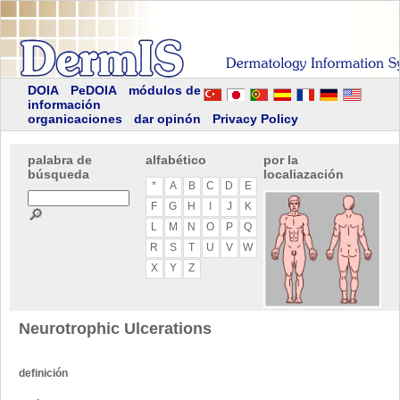
DOIA
PeDOIA
módulos de
información
organicaciones
dar opinón
Privacy Policy
palabra de
alfabético
por la
búsqueda
localiazación
*
A
B
C
D
E
F
G
H
I
J
K
🔎
L
M
N
O
P
Q
R
S
T
U
V
W
X
Y
Z
Neurotrophic Ulcerations
definición