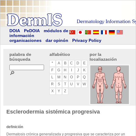
DOIA
PeDOIA
módulos de
información
organicaciones
dar opinón
Privacy Policy
palabra de
alfabético
por la
búsqueda
localiazación
*
A
B
C
D
E
F
G
H
I
J
K
🔎
L
M
N
O
P
Q
R
S
T
U
V
W
X
Y
Z
Esclerodermia sistémica progresiva
definición
Dermatosis crónica generalizada y progresiva que se caracteriza por un