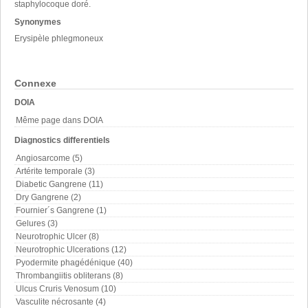
staphylocoque doré.
Synonymes
Erysipèle phlegmoneux
Connexe
DOIA
Même page dans DOIA
Diagnostics differentiels
Angiosarcome (5)
Artérite temporale (3)
Diabetic Gangrene (11)
Dry Gangrene (2)
Fournier´s Gangrene (1)
Gelures (3)
Neurotrophic Ulcer (8)
Neurotrophic Ulcerations (12)
Pyodermite phagédénique (40)
Thrombangiitis obliterans (8)
Ulcus Cruris Venosum (10)
Vasculite nécrosante (4)