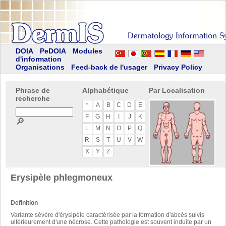
DOIA
PeDOIA
Modules
d'information
Organisations
Feed-back de l'usager
Privacy Policy
Phrase de
Alphabétique
Par Localisation
recherche
*
A
B
C
D
E
F
G
H
I
J
K
🔎
L
M
N
O
P
Q
R
S
T
U
V
W
X
Y
Z
Erysipèle phlegmoneux
Definition
Variante sévère d'érysipèle caractérisée par la formation d'abcès suivis
ultérieurement d'une nécrose. Cette pathologie est souvent induite par un