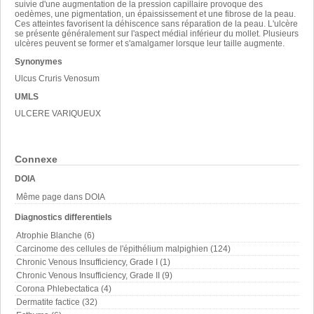
suivie d'une augmentation de la pression capillaire provoque des
oedèmes, une pigmentation, un épaississement et une fibrose de la peau.
Ces atteintes favorisent la déhiscence sans réparation de la peau. L'ulcère
se présente généralement sur l'aspect médial inférieur du mollet. Plusieurs
ulcères peuvent se former et s'amalgamer lorsque leur taille augmente.
Synonymes
Ulcus Cruris Venosum
UMLS
ULCERE VARIQUEUX
Connexe
DOIA
Même page dans DOIA
Diagnostics differentiels
Atrophie Blanche (6)
Carcinome des cellules de l'épithélium malpighien (124)
Chronic Venous Insufficiency, Grade I (1)
Chronic Venous Insufficiency, Grade II (9)
Corona Phlebectatica (4)
Dermatite factice (32)