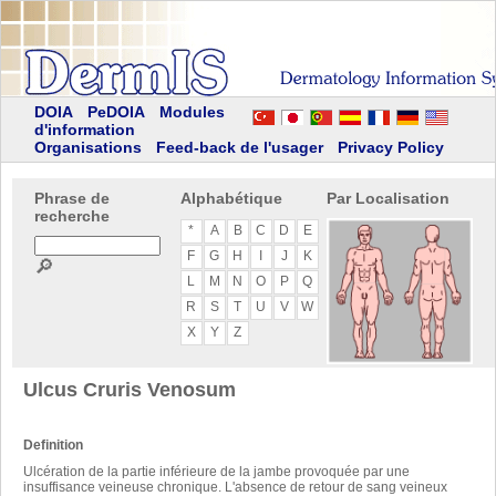
DOIA
PeDOIA
Modules
d'information
Organisations
Feed-back de l'usager
Privacy Policy
Phrase de
Alphabétique
Par Localisation
recherche
*
A
B
C
D
E
F
G
H
I
J
K
🔎
L
M
N
O
P
Q
R
S
T
U
V
W
X
Y
Z
Ulcus Cruris Venosum
Definition
Ulcération de la partie inférieure de la jambe provoquée par une
insuffisance veineuse chronique. L'absence de retour de sang veineux