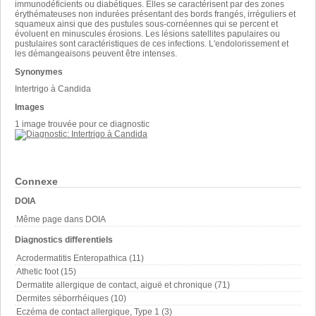
immunodéficients ou diabétiques. Elles se caractérisent par des zones
érythémateuses non indurées présentant des bords frangés, irréguliers et
squameux ainsi que des pustules sous-cornéennes qui se percent et
évoluent en minuscules érosions. Les lésions satellites papulaires ou
pustulaires sont caractéristiques de ces infections. L'endolorissement et
les démangeaisons peuvent être intenses.
Synonymes
Intertrigo à Candida
Images
1 image trouvée pour ce diagnostic
Connexe
DOIA
Même page dans DOIA
Diagnostics differentiels
Acrodermatitis Enteropathica (11)
Athetic foot (15)
Dermatite allergique de contact, aiguë et chronique (71)
Dermites séborrhéiques (10)
Eczéma de contact allergique, Type 1 (3)