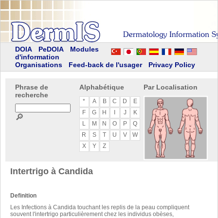
DOIA
PeDOIA
Modules
d'information
Organisations
Feed-back de l'usager
Privacy Policy
Phrase de
Alphabétique
Par Localisation
recherche
*
A
B
C
D
E
F
G
H
I
J
K
🔎
L
M
N
O
P
Q
R
S
T
U
V
W
X
Y
Z
Intertrigo à Candida
Definition
Les Infections à Candida touchant les replis de la peau compliquent
souvent l'intertrigo particulièrement chez les individus obèses,