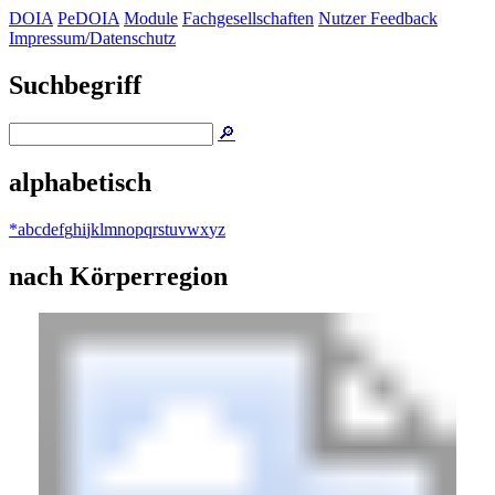
DOIA
PeDOIA
Module
Fachgesellschaften
Nutzer Feedback
Impressum/Datenschutz
Suchbegriff
🔎
alphabetisch
*
a
b
c
d
e
f
g
h
i
j
k
l
m
n
o
p
q
r
s
t
u
v
w
x
y
z
nach Körperregion