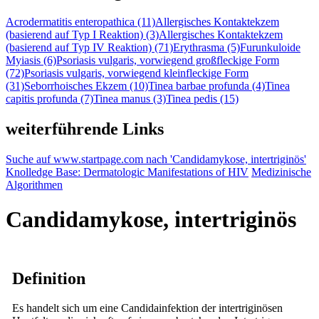
Acrodermatitis enteropathica (11)
Allergisches Kontaktekzem
(basierend auf Typ I Reaktion) (3)
Allergisches Kontaktekzem
(basierend auf Typ IV Reaktion) (71)
Erythrasma (5)
Furunkuloide
Myiasis (6)
Psoriasis vulgaris, vorwiegend großfleckige Form
(72)
Psoriasis vulgaris, vorwiegend kleinfleckige Form
(31)
Seborrhoisches Ekzem (10)
Tinea barbae profunda (4)
Tinea
capitis profunda (7)
Tinea manus (3)
Tinea pedis (15)
weiterführende Links
Suche auf www.startpage.com nach 'Candidamykose, intertriginös'
Knolledge Base: Dermatologic Manifestations of HIV
Medizinische
Algorithmen
Candidamykose, intertriginös
Definition
Es handelt sich um eine Candidainfektion der intertriginösen