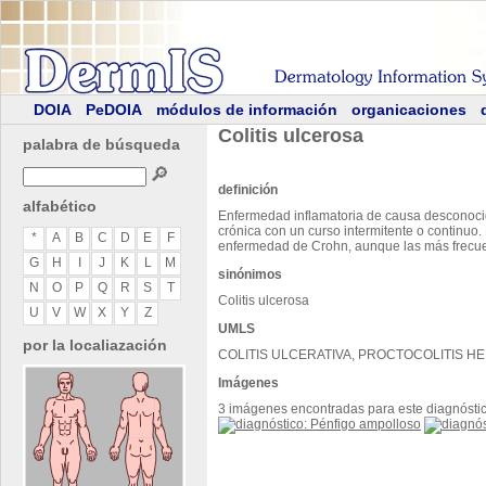
DOIA
PeDOIA
módulos de información
organicaciones
Colitis ulcerosa
palabra de búsqueda
🔎
definición
alfabético
Enfermedad inflamatoria de causa desconocida
crónica con un curso intermitente o continuo.
*
A
B
C
D
E
F
enfermedad de Crohn, aunque las más frecuen
G
H
I
J
K
L
M
sinónimos
N
O
P
Q
R
S
T
Colitis ulcerosa
U
V
W
X
Y
Z
UMLS
por la localiazación
COLITIS ULCERATIVA, PROCTOCOLITIS H
Imágenes
3 imágenes encontradas para este diagnósti