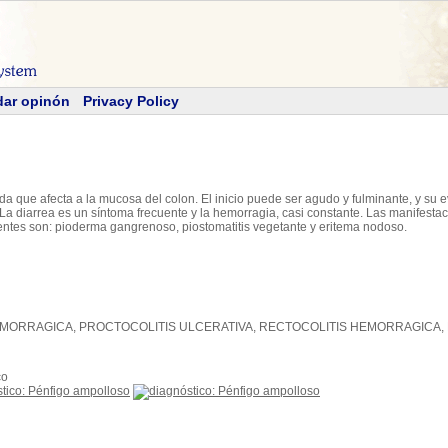
dar opinón
Privacy Policy
 que afecta a la mucosa del colon. El inicio puede ser agudo y fulminante, y su 
 La diarrea es un síntoma frecuente y la hemorragia, casi constante. Las manifesta
tes son: pioderma gangrenoso, piostomatitis vegetante y eritema nodoso.
EMORRAGICA, PROCTOCOLITIS ULCERATIVA, RECTOCOLITIS HEMORRAGICA,
co