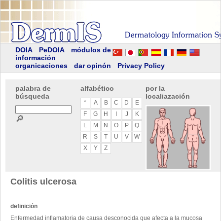
DOIA
PeDOIA
módulos de
información
organicaciones
dar opinón
Privacy Policy
palabra de
alfabético
por la
búsqueda
localiazación
*
A
B
C
D
E
F
G
H
I
J
K
🔎
L
M
N
O
P
Q
R
S
T
U
V
W
X
Y
Z
Colitis ulcerosa
definición
Enfermedad inflamatoria de causa desconocida que afecta a la mucosa