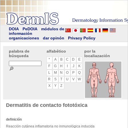
DOIA
PeDOIA
módulos de
información
organicaciones
dar opinón
Privacy Policy
palabra de
alfabético
por la
búsqueda
localiazación
*
A
B
C
D
E
F
G
H
I
J
K
🔎
L
M
N
O
P
Q
R
S
T
U
V
W
X
Y
Z
Dermatitis de contacto fototóxica
definición
Reacción cutánea inflamatoria no inmunológica inducida