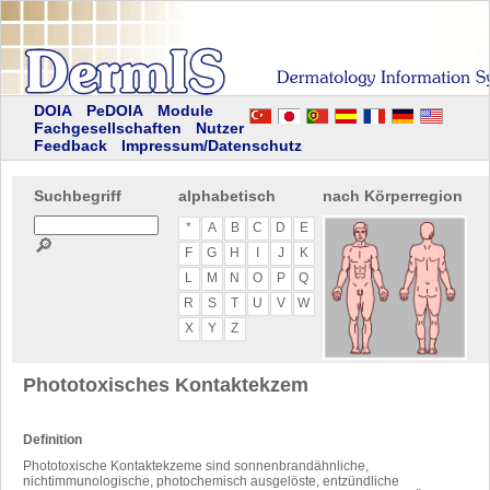
DOIA
PeDOIA
Module
Fachgesellschaften
Nutzer
Feedback
Impressum/Datenschutz
Suchbegriff
alphabetisch
nach Körperregion
*
A
B
C
D
E
🔎
F
G
H
I
J
K
L
M
N
O
P
Q
R
S
T
U
V
W
X
Y
Z
Phototoxisches Kontaktekzem
Definition
Phototoxische Kontaktekzeme sind sonnenbrandähnliche,
nichtimmunologische, photochemisch ausgelöste, entzündliche