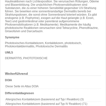
Hautreaktionen nach Lichtexposition. Sie verursachen Rötungen, Ödeme
und Blasenbildung. Die ursächlichen Photosensibilisatoren sind
Substanzen, die zu einer höheren Sensibilität gegenüber UV-Strahlung
führen. Sie bewirken eine sonnenbrandartige Dermatitis bereits bei
Strahlungsdosen, die sonst ohne Sonnenbrand toleriert würden. Es gibt
endogene (z.B. Pophyrine), exogen auf die Haut gelangte (z.B. Eosin,
Teer) und gastrointestinal oder parenteral aufgenommene
Photosensibilisatoren (z.B. Medikamente). Medikamente die häufig
phototoxische Reaktionen verursachen sind Tetracycline, Phenothiazine,
Griseofulvin und Darcarbazin.
Synonyme
Phototoxisches Kontaktekzem, Kontaktekzem, phototoxisch,
Photokontaktdermatitis, Phototoxische Dermatitis
UMLS
DERMATITIS, PHOTOTOXISCHE
Weiterführend
DOIA
Diese Seite im Atlas DOIA
Differentialdiagnosen
Allergisches Kontaktekzem (basierend auf Typ I Reaktion) (3)
Allergisches Kontaktekzem (basierend auf Typ IV Reaktion) (71)