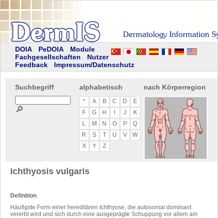
DOIA
PeDOIA
Module
Fachgesellschaften
Nutzer
Feedback
Impressum/Datenschutz
Suchbegriff
alphabetisch
nach Körperregion
*
A
B
C
D
E
🔎
F
G
H
I
J
K
L
M
N
O
P
Q
R
S
T
U
V
W
X
Y
Z
Ichthyosis vulgaris
Definition
Häufigste Form einer hereditären Ichthyose, die autosomal dominant
vererbt wird und sich durch eine ausgeprägte Schuppung vor allem am