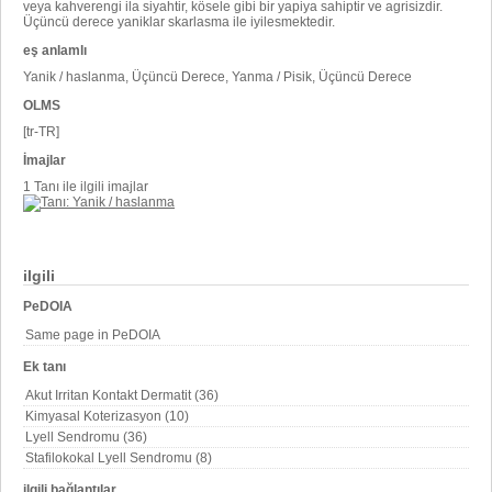
veya kahverengi ila siyahtir, kösele gibi bir yapiya sahiptir ve agrisizdir.
Üçüncü derece yaniklar skarlasma ile iyilesmektedir.
eş anlamlı
Yanik / haslanma, Üçüncü Derece, Yanma / Pisik, Üçüncü Derece
OLMS
[tr-TR]
İmajlar
1 Tanı ile ilgili imajlar
ilgili
PeDOIA
Same page in PeDOIA
Ek tanı
Akut Irritan Kontakt Dermatit (36)
Kimyasal Koterizasyon (10)
Lyell Sendromu (36)
Stafilokokal Lyell Sendromu (8)
ilgili bağlantılar