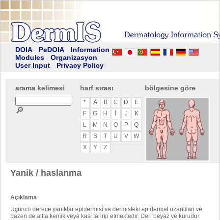
DOIA
PeDOIA
Information
Modules
Organizasyon
User Input
Privacy Policy
arama kelimesi
harf sırası
bölgesine göre
*
A
B
C
D
E
🔎
F
G
H
I
J
K
L
M
N
O
P
Q
R
S
T
U
V
W
X
Y
Z
Yanik / haslanma
Açıklama
Üçüncü derece yaniklar epidermisi ve dermisteki epidermal uzantilari ve
bazen de altta kemik veya kasi tahrip etmektedir. Deri beyaz ve kurudur