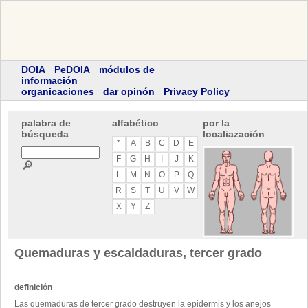
DOIA
PeDOIA
módulos de
información
organicaciones
dar opinón
Privacy Policy
palabra de
alfabético
por la
búsqueda
localiazación
*
A
B
C
D
E
F
G
H
I
J
K
🔎
L
M
N
O
P
Q
R
S
T
U
V
W
X
Y
Z
Quemaduras y escaldaduras, tercer grado
definición
Las quemaduras de tercer grado destruyen la epidermis y los anejos