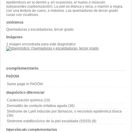
epidérmicos en la dermis y, en ocasiones, el hueso o músculo
subyacentes (carbonización). La piel es blanca y seca, o marrón a negra,
con una textura de cuero, e indolora. Las quemaduras de tercer grado
curan con cicatrices.
sinónimos
Quemaduras y escaldaduras, tercer grado
Imágenes
1 imagen encontrada para este diagnóstico
complementario
PeDOIA
Same page in PeDOIA
diagnóstico diferencial
Cauterización química (10)
Dermatitis de contacto irritativa aguda (36)
Síndrome de Lyell inducido por fármacos, o necrolisis epidérmica tóxica
(36)
Síndrome estafilocócico de la piel escaldada (SSSS) (8)
hipervínculo complementarios