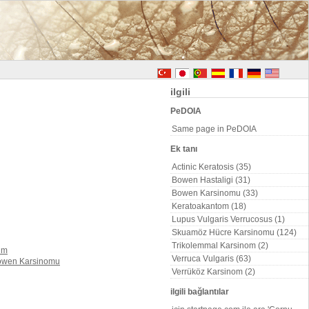
ilgili
PeDOIA
Same page in PeDOIA
Ek tanı
Actinic Keratosis (35)
Bowen Hastaligi (31)
Bowen Karsinomu (33)
Keratoakantom (18)
Lupus Vulgaris Verrucosus (1)
Skuamöz Hücre Karsinomu (124)
Trikolemmal Karsinom (2)
Verruca Vulgaris (63)
Verrüköz Karsinom (2)
ilgili bağlantılar