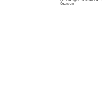
için startpage.com ile ara 'Cornu
Cutaneum'