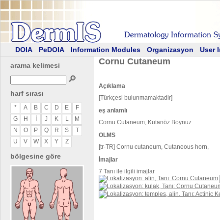
DOIA
PeDOIA
Information Modules
Organizasyon
User 
Cornu Cutaneum
arama kelimesi
🔎
Açıklama
harf sırası
[Türkçesi bulunmamaktadir]
*
A
B
C
D
E
F
eş anlamlı
G
H
I
J
K
L
M
Cornu Cutaneum, Kutanöz Boynuz
N
O
P
Q
R
S
T
OLMS
U
V
W
X
Y
Z
[tr-TR] Cornu cutaneum, Cutaneous horn,
bölgesine göre
İmajlar
7 Tanı ile ilgili imajlar