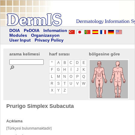
DOIA
PeDOIA
Information
Modules
Organizasyon
User Input
Privacy Policy
arama kelimesi
harf sırası
bölgesine göre
*
A
B
C
D
E
🔎
F
G
H
I
J
K
L
M
N
O
P
Q
R
S
T
U
V
W
X
Y
Z
Prurigo Simplex Subacuta
Açıklama
[Türkçesi bulunmamaktadir]