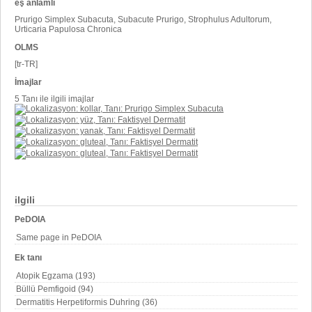
eş anlamlı
Prurigo Simplex Subacuta, Subacute Prurigo, Strophulus Adultorum,
Urticaria Papulosa Chronica
OLMS
[tr-TR]
İmajlar
5 Tanı ile ilgili imajlar
ilgili
PeDOIA
Same page in PeDOIA
Ek tanı
Atopik Egzama (193)
Büllü Pemfigoid (94)
Dermatitis Herpetiformis Duhring (36)