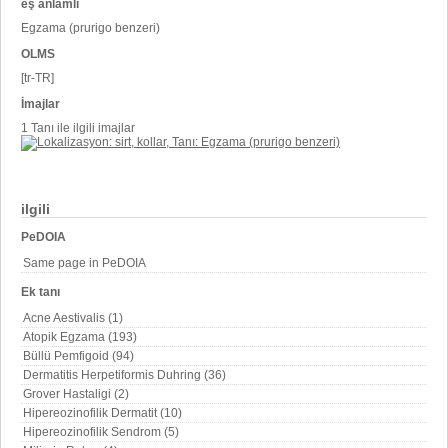
eş anlamlı
Egzama (prurigo benzeri)
OLMS
[tr-TR]
İmajlar
1 Tanı ile ilgili imajlar
ilgili
PeDOIA
Same page in PeDOIA
Ek tanı
Acne Aestivalis (1)
Atopik Egzama (193)
Büllü Pemfigoid (94)
Dermatitis Herpetiformis Duhring (36)
Grover Hastaligi (2)
Hipereozinofilik Dermatit (10)
Hipereozinofilik Sendrom (5)