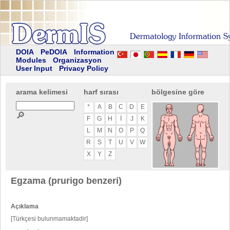
DOIA
PeDOIA
Information
Modules
Organizasyon
User Input
Privacy Policy
arama kelimesi
harf sırası
bölgesine göre
*
A
B
C
D
E
🔎
F
G
H
I
J
K
L
M
N
O
P
Q
R
S
T
U
V
W
X
Y
Z
Egzama (prurigo benzeri)
Açıklama
[Türkçesi bulunmamaktadir]