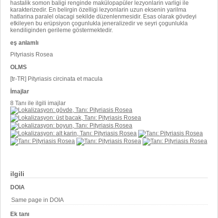
hastalik somon baligi renginde makülopapüler lezyonlarin varligi ile
karakterizedir. En belirgin özelligi lezyonlarin uzun eksenin yarilma
hatlarina paralel olacagi sekilde düzenlenmesidir. Esas olarak gövdeyi
etkileyen bu erüpsiyon çogunlukla jeneralizedir ve seyri çogunlukla
kendiliginden gerileme göstermektedir.
eş anlamlı
Pityriasis Rosea
OLMS
[tr-TR] Pityriasis circinata et macula
İmajlar
8 Tanı ile ilgili imajlar
ilgili
DOIA
Same page in DOIA
Ek tanı