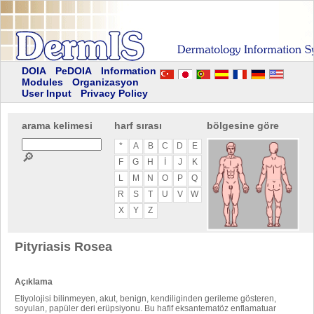
DOIA
PeDOIA
Information
Modules
Organizasyon
User Input
Privacy Policy
arama kelimesi
harf sırası
bölgesine göre
*
A
B
C
D
E
🔎
F
G
H
I
J
K
L
M
N
O
P
Q
R
S
T
U
V
W
X
Y
Z
Pityriasis Rosea
Açıklama
Etiyolojisi bilinmeyen, akut, benign, kendiliginden gerileme gösteren,
soyulan, papüler deri erüpsiyonu. Bu hafif eksantematöz enflamatuar