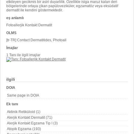
etkileyen gecikmis bir asiri duyarlilik. Özellikle isiga maruz kalan deri
bölgelerinde ortaya çikan papüloveziküler, egzamatöz veya eksüdatif
dermatit ile kendini göstermektedir.
eş anlamlı
Fotoallerjik Kontakt Dermatit
OLMS
[tr-TR] Contact Dermatitides, Photoall
İmajlar
1 Tanı ile ilgili imajlar
ilgili
DOIA
Same page in DOIA
Ek tanı
Aktinik Retiküloid (1)
Alerjik Kontakt Dermatit (71)
Alerjik Kontakt Egzama Tip I (3)
Atopik Egzama (193)