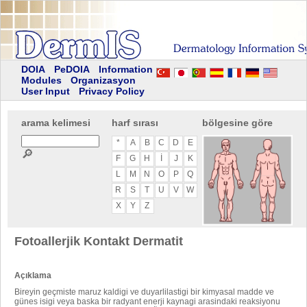
DOIA
PeDOIA
Information
Modules
Organizasyon
User Input
Privacy Policy
arama kelimesi
harf sırası
bölgesine göre
*
A
B
C
D
E
🔎
F
G
H
I
J
K
L
M
N
O
P
Q
R
S
T
U
V
W
X
Y
Z
Fotoallerjik Kontakt Dermatit
Açıklama
Bireyin geçmiste maruz kaldigi ve duyarlilastigi bir kimyasal madde ve
günes isigi veya baska bir radyant enerji kaynagi arasindaki reaksiyonu