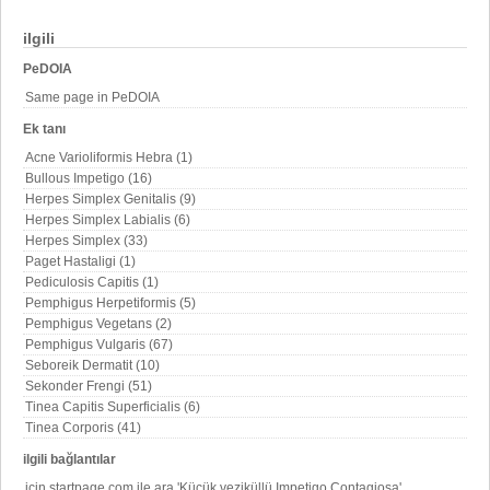
ilgili
PeDOIA
Same page in PeDOIA
Ek tanı
Acne Varioliformis Hebra (1)
Bullous Impetigo (16)
Herpes Simplex Genitalis (9)
Herpes Simplex Labialis (6)
Herpes Simplex (33)
Paget Hastaligi (1)
Pediculosis Capitis (1)
Pemphigus Herpetiformis (5)
Pemphigus Vegetans (2)
Pemphigus Vulgaris (67)
Seboreik Dermatit (10)
Sekonder Frengi (51)
Tinea Capitis Superficialis (6)
Tinea Corporis (41)
ilgili bağlantılar
için startpage.com ile ara 'Küçük veziküllü Impetigo Contagiosa'