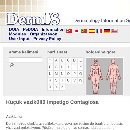
DOIA
PeDOIA
Information
Modules
Organizasyon
User Input
Privacy Policy
arama kelimesi
harf sırası
bölgesine göre
*
A
B
C
D
E
🔎
F
G
H
I
J
K
L
M
N
O
P
Q
R
S
T
U
V
W
X
Y
Z
Küçük veziküllü Impetigo Contagiosa
Açıklama
Derinin streptokoklara, stafilokoklara veya her ikisine de bagli olan bulasici
yüzeysel enfeksiyonu. Püstüler hale gelen ve sonrasinda da bal rengi