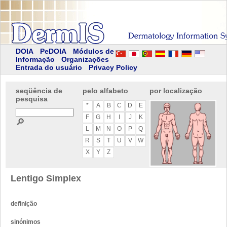
DOIA
PeDOIA
Módulos de
Informação
Organizações
Entrada do usuário
Privacy Policy
seqüência de
pelo alfabeto
por localização
pesquisa
*
A
B
C
D
E
F
G
H
I
J
K
🔎
L
M
N
O
P
Q
R
S
T
U
V
W
X
Y
Z
Lentigo Simplex
definição
sinónimos