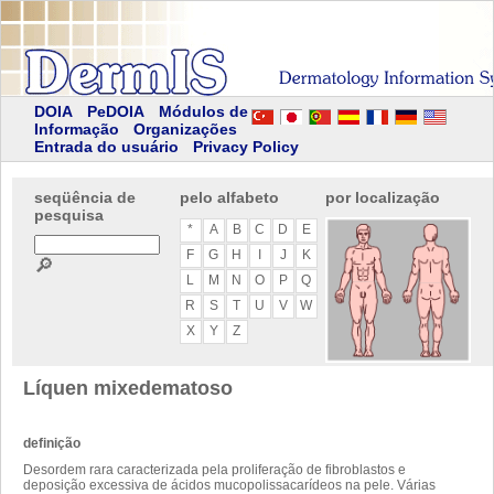
DOIA
PeDOIA
Módulos de
Informação
Organizações
Entrada do usuário
Privacy Policy
seqüência de
pelo alfabeto
por localização
pesquisa
*
A
B
C
D
E
F
G
H
I
J
K
🔎
L
M
N
O
P
Q
R
S
T
U
V
W
X
Y
Z
Líquen mixedematoso
definição
Desordem rara caracterizada pela proliferação de fibroblastos e
deposição excessiva de ácidos mucopolissacarídeos na pele. Várias