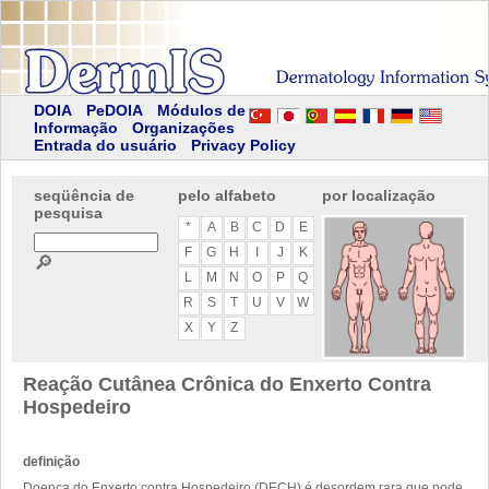
DOIA
PeDOIA
Módulos de
Informação
Organizações
Entrada do usuário
Privacy Policy
seqüência de
pelo alfabeto
por localização
pesquisa
*
A
B
C
D
E
F
G
H
I
J
K
🔎
L
M
N
O
P
Q
R
S
T
U
V
W
X
Y
Z
Reação Cutânea Crônica do Enxerto Contra
Hospedeiro
definição
Doença do Enxerto contra Hospedeiro (DECH) é desordem rara que pode