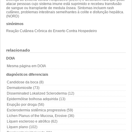
atacar pessoas cujo sistema imune está suprimido e recebeu transfusão
de sangue ou transplante de medula óssea. Sintomas incluem rash
cutâneo, problemas intestinais semelhantes à colite e disfunção hepática.
(NORD)
sinónimos
Reação Cutânea Crônica do Enxerto Contra Hospedeiro
relacionado
DOIA
Mesma página em DOIA
diagnósticos diferenciais
Candidose da boca (8)
Dermatomiosite (73)
Disseminated Lokalized Scleroderma (12)
Epidermólise bolhosa adquirida (13)
Erupção por droga (56)
Esclerodermia sistêmica progressiva (59)
Lichen Planus of the Mucosa, Erosive (36)
Líquen escleroso e atrófico (62)
Líquen plano (102)