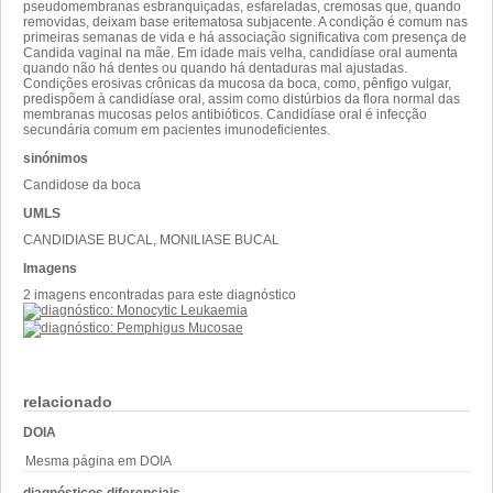
pseudomembranas esbranquiçadas, esfareladas, cremosas que, quando
removidas, deixam base eritematosa subjacente. A condição é comum nas
primeiras semanas de vida e há associação significativa com presença de
Candida vaginal na mãe. Em idade mais velha, candidíase oral aumenta
quando não há dentes ou quando há dentaduras mal ajustadas.
Condições erosivas crônicas da mucosa da boca, como, pênfigo vulgar,
predispõem à candidíase oral, assim como distúrbios da flora normal das
membranas mucosas pelos antibióticos. Candidíase oral é infecção
secundária comum em pacientes imunodeficientes.
sinónimos
Candidose da boca
UMLS
CANDIDIASE BUCAL, MONILIASE BUCAL
Imagens
2 imagens encontradas para este diagnóstico
relacionado
DOIA
Mesma página em DOIA
diagnósticos diferenciais