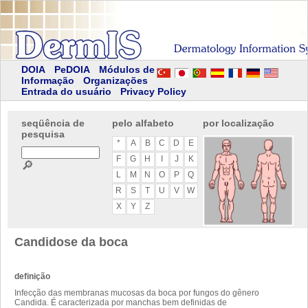
DOIA
PeDOIA
Módulos de
Informação
Organizações
Entrada do usuário
Privacy Policy
seqüência de
pelo alfabeto
por localização
pesquisa
*
A
B
C
D
E
F
G
H
I
J
K
🔎
L
M
N
O
P
Q
R
S
T
U
V
W
X
Y
Z
Candidose da boca
definição
Infecção das membranas mucosas da boca por fungos do gênero
Candida. É caracterizada por manchas bem definidas de