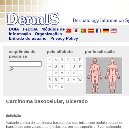
DOIA
PeDOIA
Módulos de
Informação
Organizações
Entrada do usuário
Privacy Policy
seqüência de
pelo alfabeto
por localização
pesquisa
*
A
B
C
D
E
F
G
H
I
J
K
🔎
L
M
N
O
P
Q
R
S
T
U
V
W
X
Y
Z
Carcinoma basocelular, Ulcerado
definição
Variante clínica do carcinoma basocelular que inicia com nódulo pequeno
translúcido com vasos telangiectásicos em sua superfície. Eventualmente,