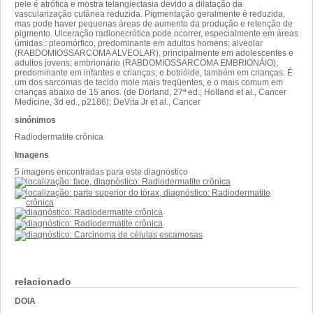
pele é atrófica e mostra telangiectasia devido a dilatação da
vascularização cutânea reduzida. Pigmentação geralmente é reduzida,
mas pode haver pequenas áreas de aumento da produção e retenção de
pigmento. Ulceração radionecrótica pode ocorrer, especialmente em áreas
úmidas.: pleomórfico, predominante em adultos homens; alveolar
(RABDOMIOSSARCOMA ALVEOLAR), principalmente em adolescentes e
adultos jovens; embrionário (RABDOMIOSSARCOMA EMBRIONÁIO),
predominante em infantes e crianças; e botrióide, também em crianças. É
um dos sarcomas de tecido mole mais freqüentes, e o mais comum em
crianças abaixo de 15 anos. (de Dorland, 27ª ed.; Holland et al., Cancer
Medicine, 3d ed., p2186); DeVita Jr et al., Cancer
sinónimos
Radiodermatite crônica
Imagens
5 imagens encontradas para este diagnóstico
relacionado
DOIA