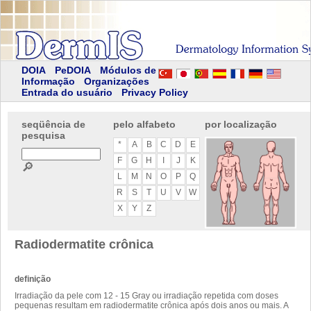
DOIA
PeDOIA
Módulos de
Informação
Organizações
Entrada do usuário
Privacy Policy
seqüência de
pelo alfabeto
por localização
pesquisa
*
A
B
C
D
E
F
G
H
I
J
K
🔎
L
M
N
O
P
Q
R
S
T
U
V
W
X
Y
Z
Radiodermatite crônica
definição
Irradiação da pele com 12 - 15 Gray ou irradiação repetida com doses
pequenas resultam em radiodermatite crônica após dois anos ou mais. A