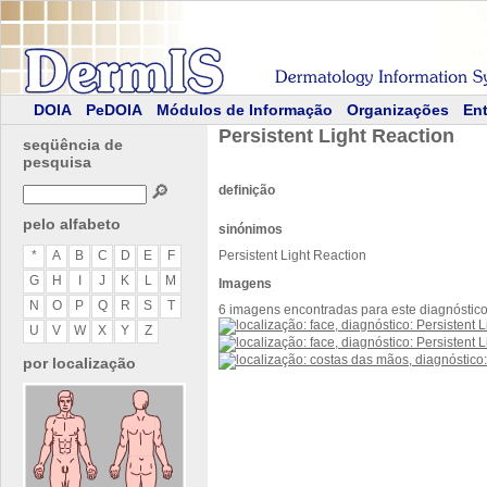
DOIA
PeDOIA
Módulos de Informação
Organizações
Ent
Persistent Light Reaction
seqüência de
pesquisa
🔎
definição
pelo alfabeto
sinónimos
*
A
B
C
D
E
F
Persistent Light Reaction
G
H
I
J
K
L
M
Imagens
N
O
P
Q
R
S
T
6 imagens encontradas para este diagnóstic
U
V
W
X
Y
Z
por localização