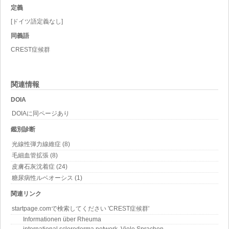
定義
[ドイツ語定義なし]
同義語
CREST症候群
関連情報
DOIA
DOIAに同ページあり
鑑別診断
光線性弾力線維症 (8)
毛細血管拡張 (8)
皮膚石灰沈着症 (24)
糖尿病性ルベオーシス (1)
関連リンク
startpage.comで検索してください 'CREST症候群'
Informationen über Rheuma