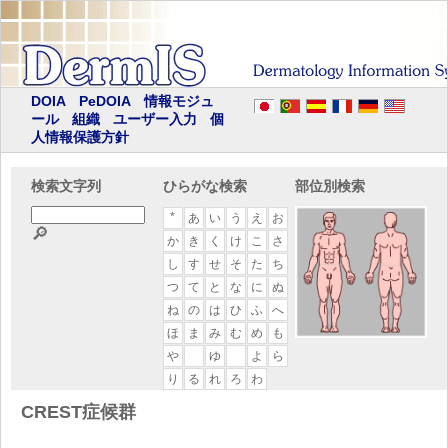
DOIA
PeDOIA
情報モジュ
ール
組織
ユーザー入力
個
人情報保護方針
検索文字列
ひらがな検索
部位別検索
*
あ
い
う
え
お
🔎
か
き
く
け
こ
さ
し
す
せ
そ
た
ち
つ
て
と
な
に
ぬ
ね
の
は
ひ
ふ
へ
ほ
ま
み
む
め
も
や
ゆ
よ
ら
り
る
れ
ろ
わ
CREST症候群